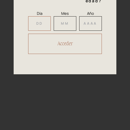
Maridaje
edad?
asados, pescados azules (salmón, p.
ej.), guisos, platos de verduras y quesos
Día
Mes
Año
semicurados.
Nuestros
Premios
2022