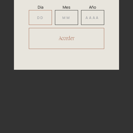
cordero
Día
Mes
Año
Nuestros
Premios
2023
El Instituto Español del Vino de Calidad