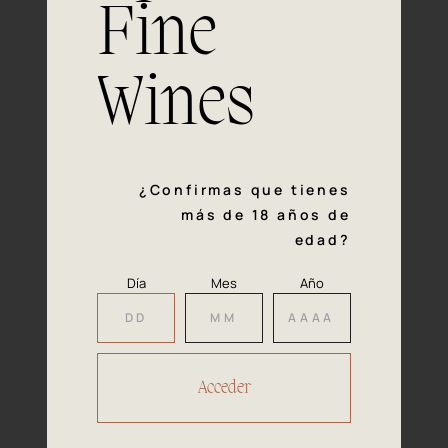
Fine
Experiencia, dedicación y un inquebrantable compromiso
con la calidad y el mimo en cada paso del proceso de
vinificación nos definen. Hazte socio de Araex, grupo
Wines
español líder de bodegas independientes, y descubre un
exclusivo y diverso catálogo y colecciones singulares de
los mejores vinos Premium de toda España.
Regístrate
¿Confirmas que tienes
más de 18 años de
edad?
Día
Mes
Año
Accede a
tu área privada