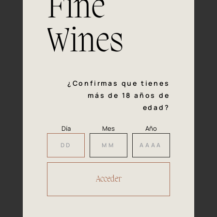
Fine
con la calidad y el mimo en cada paso del proceso de
vinificación nos definen. Hazte socio de Araex, grupo
español líder de bodegas independientes, y descubre un
Wines
exclusivo y diverso catálogo y colecciones singulares de
los mejores vinos Premium de toda España.
Regístrate
¿Confirmas que tienes
más de 18 años de
edad?
Día
Mes
Año
Accede a
tu área privada
Hacer reserva